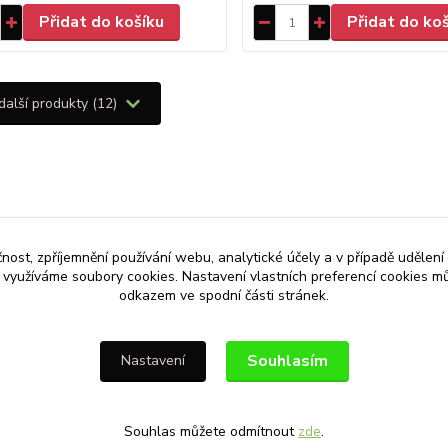
Přidat do košíku
Přidat do ko
další produkty (12)
čnost, zpříjemnění používání webu, analytické účely a v případě udělení
y využíváme soubory cookies. Nastavení vlastních preferencí cookies mů
chlé dodání
odkazem ve spodní části stránek.
Kvalitní produkty
esíláme do 24 hodin
Zakládáme si na kvalitě
Souhlasím
Nastavení
Souhlas můžete odmítnout
zde
.