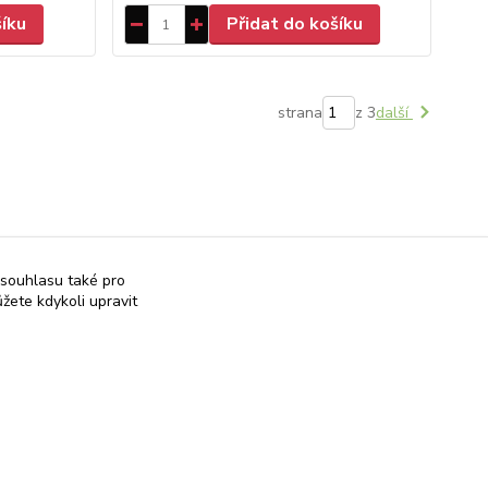
šíku
Přidat do košíku
strana
z 3
další
 souhlasu také pro
žete kdykoli upravit
Ověřeno zákazníky
Záleží nám na Vaší spokojenosti
Vytvořeno na
Eshop-rychle.cz