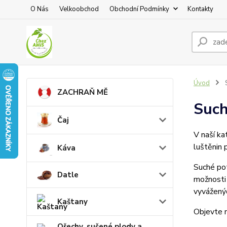
O Nás
Velkoobchod
Obchodní Podmínky
Kontakty
Úvod
S
ZACHRAŇ MĚ
Such
Čaj
V naší ka
luštěnin 
Káva
Suché pot
Datle
možnosti 
vyváženýc
Kaštany
Objevte n
Ořechy, sušené plody a