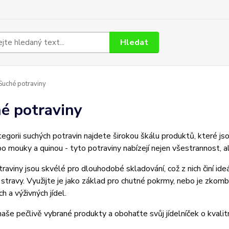
Hledat
uché potraviny
é potraviny
tegorii suchých potravin najdete širokou škálu produktů, které js
po mouky a quinou - tyto potraviny nabízejí nejen všestrannost, a
raviny jsou skvélé pro dlouhodobé skladování, což z nich činí ide
stravy. Využijte je jako základ pro chutné pokrmy, nebo je zkomb
h a výživných jídel.
aše pečlivě vybrané produkty a obohaťte svůj jídelníček o kvalitn