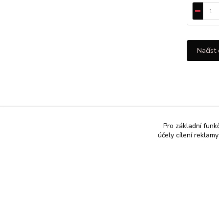
Načíst 
Pro základní funk
účely cílení reklam
Doručení po ČR od 67 Kč
Ry
Doprava od 2000,- Kč ZDARMA
Od