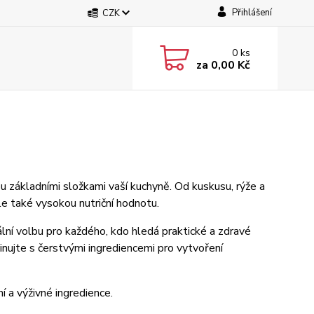
Přihlášení
CZK
0
ks
za
0,00 Kč
ou základními složkami vaší kuchyně. Od kuskusu, rýže a
le také vysokou nutriční hodnotu.
ální volbu pro každého, kdo hledá praktické a zdravé
inujte s čerstvými ingrediencemi pro vytvoření
í a výživné ingredience.