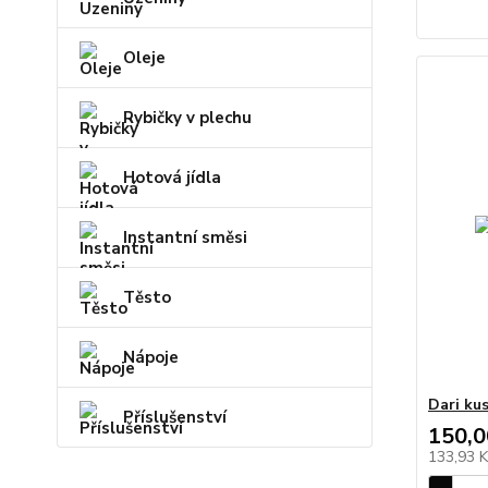
Oleje
Rybičky v plechu
Hotová jídla
Instantní směsi
Těsto
Nápoje
Dari ku
Příslušenství
150,0
133,93 