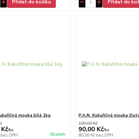
Přidat do košíku
Přidat do ko
Kukuřičná mouka bílá 1kg
P.A.N. Kukuřičná mouka žlut
č
100,00 Kč
 Kč
90,00 Kč
/
ks
/
ks
Skladem
č
bez DPH
80,36 Kč
bez DPH