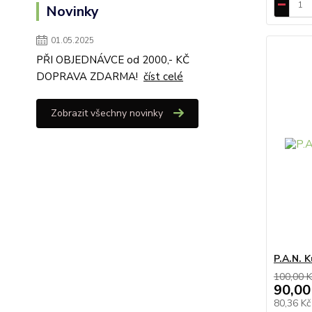
Novinky
01.05.2025
PŘI OBJEDNÁVCE od 2000,- KČ
DOPRAVA ZDARMA!
číst celé
Zobrazit všechny novinky
P.A.N. 
100,00 K
90,00
80,36 K