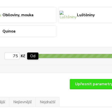
Obiloviny, mouka
Luštěniny
Quinoa
Kč
Od
Upřesnit parametr
jší
Nejlevnější
Nejdražší