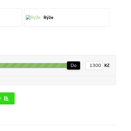
Rýže
Do
Kč
y