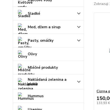
Květové vody
Zobrazuji 
Sladké
Med, džem a sirup
Pasty, omáčky
Olivy
Mléčné produkty
Nakládaná zelenina a
pickle
Cizrna 
Hummus
150,0
133,93 
Uzeniny