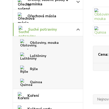
semínka
Ořechová másla
Suché potraviny
Obiloviny, mouka
Cena:
Luštěniny
Rýže
Quinoa
Koření
Nejnově