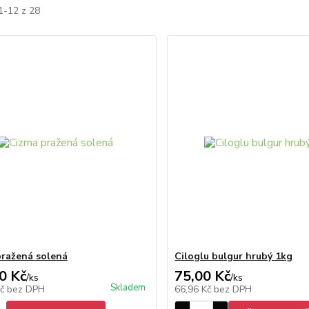
1-12 z 28
pražená solená
Ciloglu bulgur hrubý 1kg
0 Kč
75,00 Kč
/
ks
/
ks
Skladem
Kč
bez DPH
66,96 Kč
bez DPH