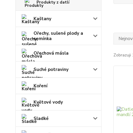
Produkty z datlí
Kaštany
Ořechy, sušené plody a
semínka
Nejnově
Ořechová másla
Zobrazuji 
Suché potraviny
Koření
Květové vody
Sladké