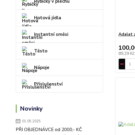
Rybičky v plechu
Hotová jídla
Instantní směsi
Adalat 
100,0
Těsto
89,29 K
Nápoje
Příslušenství
Novinky
01.05.2025
PŘI OBJEDNÁVCE od 2000,- KČ