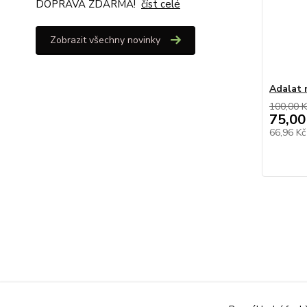
DOPRAVA ZDARMA!
číst celé
Zobrazit všechny novinky
Adalat 
100,00 K
75,00
66,96 K