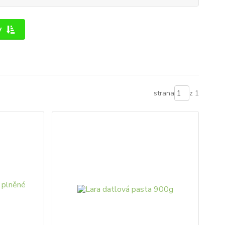
y
strana
z 1