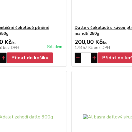
 mléčné čokoládě plněné
Datle v čokoládě s kávou p
250g
mandlí 250g
0 Kč
200,00 Kč
/
ks
/
ks
Skladem
Kč
bez DPH
178,57 Kč
bez DPH
Přidat do košíku
Přidat do ko