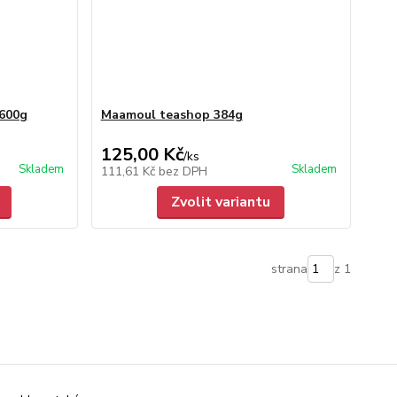
 600g
Maamoul teashop 384g
125,00 Kč
/
ks
Skladem
Skladem
111,61 Kč
bez DPH
Zvolit variantu
strana
z 1