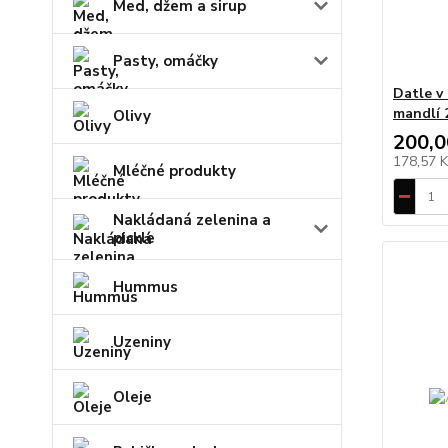
Med, džem a sirup
Pasty, omáčky
Datle v
mandlí 
Olivy
200,0
178,57 
Mléčné produkty
Nakládaná zelenina a
pickle
Hummus
Uzeniny
Oleje