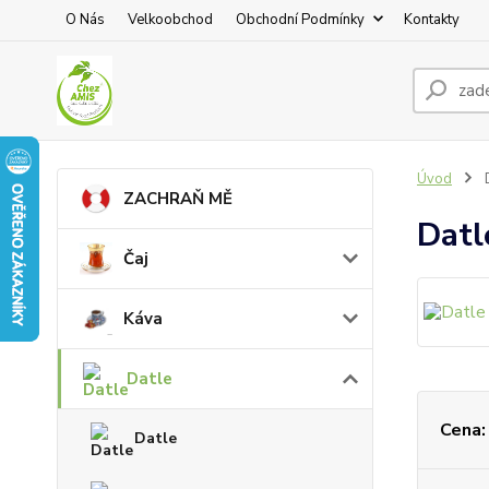
O Nás
Velkoobchod
Obchodní Podmínky
Kontakty
Úvod
D
ZACHRAŇ MĚ
Datl
Čaj
Káva
Datle
Cena:
Datle