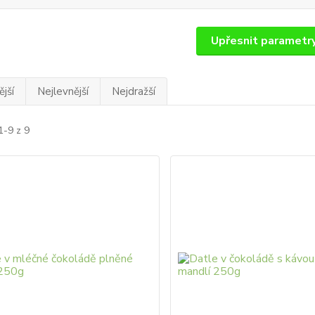
Upřesnit parametr
jší
Nejlevnější
Nejdražší
1-9 z 9