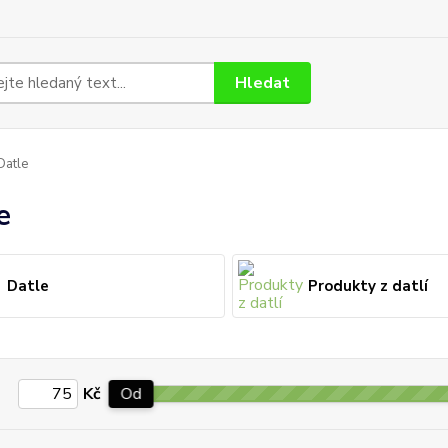
Hledat
atle
e
Datle
Produkty z datlí
Kč
Od