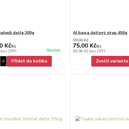
zahedi datle 300g
Al basra datlový sirup 450g
99,00 Kč
0 Kč
75,00 Kč
/
ks
/
ks
Skladem
č
bez DPH
66,96 Kč
bez DPH
Přidat do košíku
Zvolit variantu