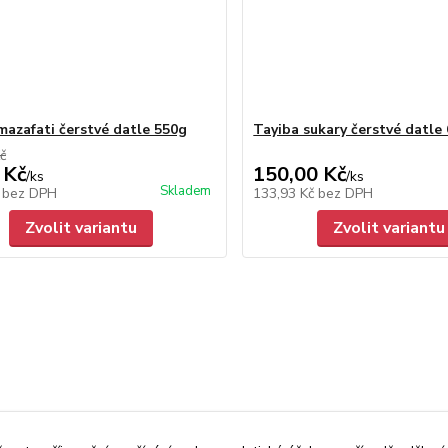
mazafati čerstvé datle 550g
Tayiba sukary čerstvé datle
č
 Kč
150,00 Kč
/
ks
/
ks
Skladem
č
bez DPH
133,93 Kč
bez DPH
Zvolit variantu
Zvolit variantu