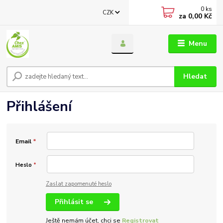
0
ks
CZK
za
0,00 Kč
Menu
Hledat
Přihlášení
Email
*
Heslo
*
Zaslat zapomenuté heslo
Přihlásit se
Ještě nemám účet, chci se
Registrovat