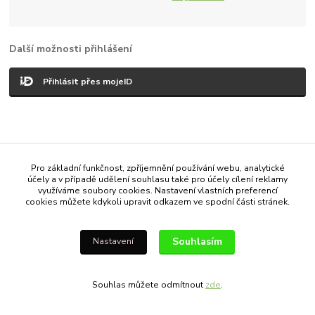
Další možnosti přihlášení
Přihlásit přes mojeID
Pro základní funkčnost, zpříjemnění používání webu, analytické
Vytvořeno na
Eshop-rychle.cz
účely a v případě udělení souhlasu také pro účely cílení reklamy
využíváme soubory cookies. Nastavení vlastních preferencí
cookies můžete kdykoli upravit odkazem ve spodní části stránek.
Souhlasím
Nastavení
Souhlas můžete odmítnout
zde
.