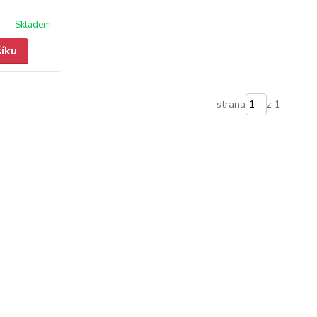
Skladem
šíku
strana
z 1