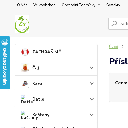
O Nás
Velkoobchod
Obchodní Podmínky
Kontakty
Úvod
P
ZACHRAŇ MĚ
Přís
Čaj
Cena:
Káva
Datle
Kaštany