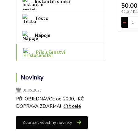
Instantní směsi
50,00
41,32 K
Těsto
Nápoje
Příslušenství
Novinky
01.05.2025
PŘI OBJEDNÁVCE od 2000,- KČ
DOPRAVA ZDARMA!
číst celé
Zobrazit všechny novinky