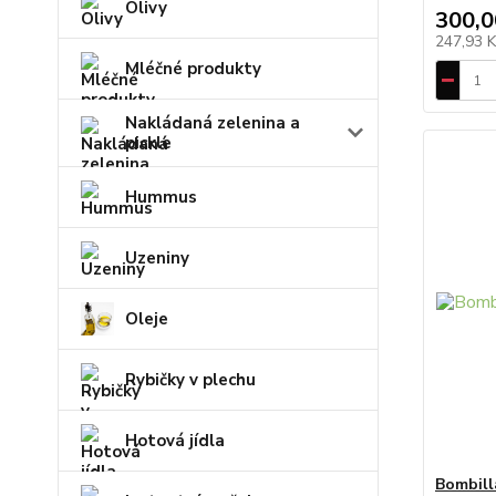
Olivy
300,0
247,93 
Mléčné produkty
Nakládaná zelenina a
pickle
Hummus
Uzeniny
Oleje
Rybičky v plechu
Hotová jídla
Bombill