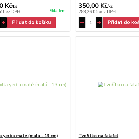
0 Kč
350,00 Kč
/
ks
/
ks
Skladem
Kč
bez DPH
289,26 Kč
bez DPH
Přidat do košíku
Přidat do ko
a yerba maté (malá - 13 cm)
Tvořítko na falafel