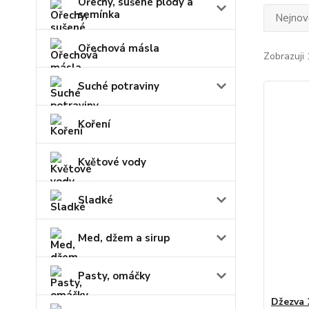
Ořechy, sušené plody a
semínka
Nejnově
Ořechová másla
Zobrazuji 
Suché potraviny
Koření
Květové vody
Sladké
Med, džem a sirup
Pasty, omáčky
Džezva 