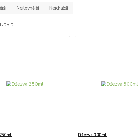
jší
Nejlevnější
Nejdražší
1-5 z 5
250ml
Džezva 300ml