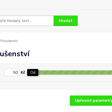
Hledat
říslušenství
lušenství
Kč
Od
Upřesnit parametr