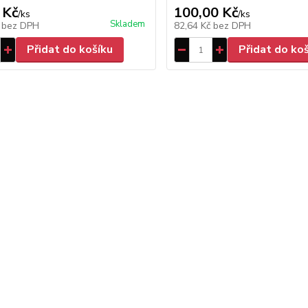
 Kč
100,00 Kč
/
ks
/
ks
Skladem
č
bez DPH
82,64 Kč
bez DPH
Přidat do košíku
Přidat do ko