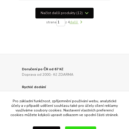
Načíst další produkty (12)
strana
z 4
další
Doručení po ČR od 67 Kč
Doprava od 2000,- Kč ZDARMA
Rychlé dodání
Odesíláme do 24 hodin
Pro základní funkčnost, zpříjemnění používání webu, analytické
Kvalitní produkty
účely a v případě udělení souhlasu také pro účely cílení reklamy
využíváme soubory cookies. Nastavení vlastních preferencí
Zakládáme si na kvalitě
cookies můžete kdykoli upravit odkazem ve spodní části stránek.
Ověřeno zákazníky
Záleží nám na Vaší spokojenosti