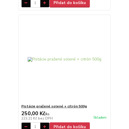
Přidat do košíku
Pistácie pražené solené + citrón 500g
250,00 Kč
/
ks
Skladem
223,21 Kč
bez DPH
Přidat do košíku