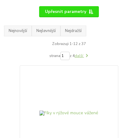
Upřesnit parametry
Nejnovější
Nejlevnější
Nejdražší
Zobrazuji 1-12 z 37
strana
z 4
další