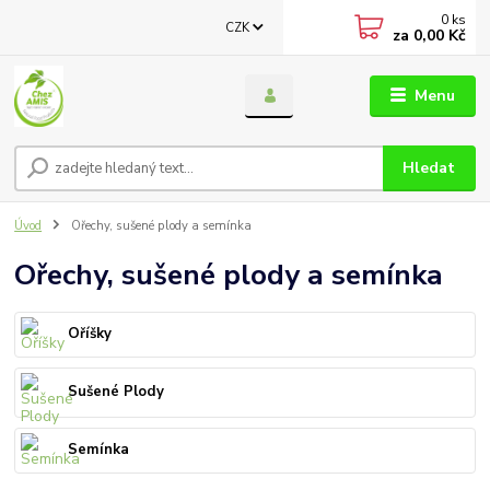
0
ks
CZK
za
0,00 Kč
Menu
Hledat
Úvod
Ořechy, sušené plody a semínka
Ořechy, sušené plody a semínka
Oříšky
Sušené Plody
Semínka