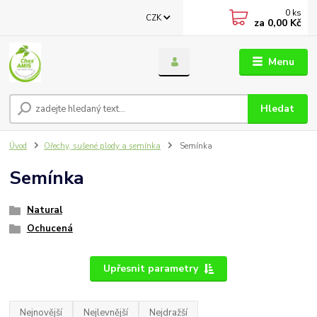
0
ks
CZK
za
0,00 Kč
Menu
Hledat
Úvod
Ořechy, sušené plody a semínka
Semínka
Semínka
Natural
Ochucená
Upřesnit parametry
Nejnovější
Nejlevnější
Nejdražší