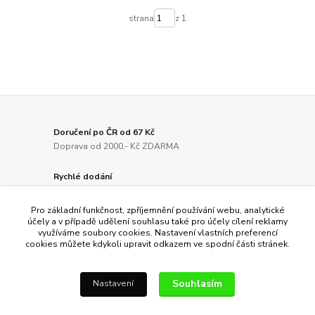
strana
z 1
Doručení po ČR od 67 Kč
Doprava od 2000,- Kč ZDARMA
Rychlé dodání
Odesíláme do 24 hodin
Pro základní funkčnost, zpříjemnění používání webu, analytické
Kvalitní produkty
účely a v případě udělení souhlasu také pro účely cílení reklamy
využíváme soubory cookies. Nastavení vlastních preferencí
Zakládáme si na kvalitě
cookies můžete kdykoli upravit odkazem ve spodní části stránek.
Ověřeno zákazníky
Záleží nám na Vaší spokojenosti
Souhlasím
Nastavení