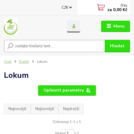
0
ks
CZK
za
0,00 Kč
Menu
Hledat
Úvod
Sladké
Lokum
Lokum
Upřesnit parametry
Nejnovější
Nejlevnější
Nejdražší
Zobrazuji 1-1 z 1
strana
z 1