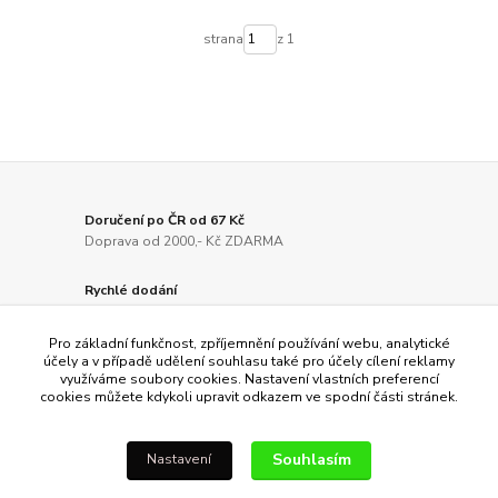
strana
z 1
Doručení po ČR od 67 Kč
Doprava od 2000,- Kč ZDARMA
Rychlé dodání
Odesíláme do 24 hodin
Pro základní funkčnost, zpříjemnění používání webu, analytické
Kvalitní produkty
účely a v případě udělení souhlasu také pro účely cílení reklamy
využíváme soubory cookies. Nastavení vlastních preferencí
Zakládáme si na kvalitě
cookies můžete kdykoli upravit odkazem ve spodní části stránek.
Ověřeno zákazníky
Záleží nám na Vaší spokojenosti
Souhlasím
Nastavení