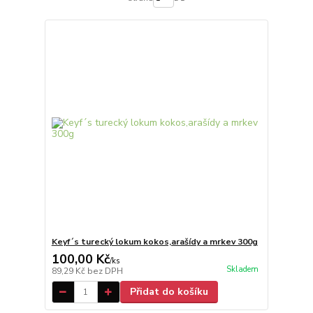
Keyf´s turecký lokum kokos,arašídy a mrkev 300g
100,00 Kč
/
ks
Skladem
89,29 Kč
bez DPH
Přidat do košíku