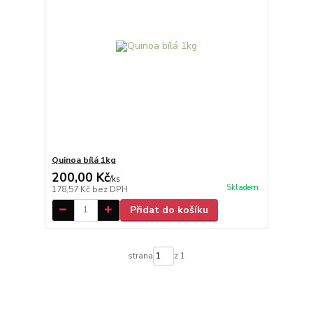
Quinoa bílá 1kg
200,00 Kč
/
ks
Skladem
178,57 Kč
bez DPH
Přidat do košíku
strana
z 1