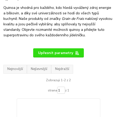
Quinoa je vhodná pro každého, kdo hledá vyvážený zdroj energie
a bílkovin, a díky své univerzálnosti se hodí do všech typů
kuchyně. Naše produkty od značky
Grain de Frais
nabízejí vysokou
kvalitu a jsou pečlivě vybírány, aby splňovaly ty nejvyšší
standardy. Objevte rozmanité možnosti quinoy a přidejte tuto
superpotravinu do svého každodenního jídelníčku.
Upřesnit parametry
Nejnovější
Nejlevnější
Nejdražší
Zobrazuji 1-2 z 2
strana
z 1