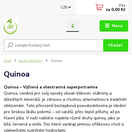
0
ks
CZK
za
0,00 Kč
Menu
Hledat
Úvod
Suché potraviny
Quinoa
Quinoa
Quinoa – Výživná a všestranná superpotravina
Quinoa, ceněná pro svůj vysoký obsah bílkovin, vlákniny a
důležitých minerálů, je zdravou a chutnou alternativou k tradičním
obilovinám. Tato přirozeně bezlepková pseudoobilovina je ideální
pro širokou škálu pokrmů – od salátů, přes teplé přílohy, až po
hlavní jídla. V naší nabídce najdete různé druhy quinoy, jako je
bílá, červená a směs
Trio
, které vynikají jemnou oříškovou chutí a
výjimečnými nutričními hodnotami.