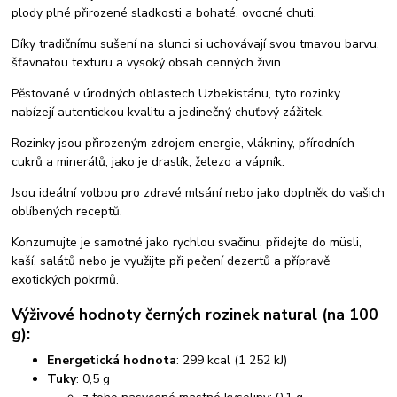
plody plné přirozené sladkosti a bohaté, ovocné chuti.
Díky tradičnímu sušení na slunci si uchovávají svou tmavou barvu,
šťavnatou texturu a vysoký obsah cenných živin.
Pěstované v úrodných oblastech Uzbekistánu, tyto rozinky
nabízejí autentickou kvalitu a jedinečný chuťový zážitek.
Rozinky jsou přirozeným zdrojem energie, vlákniny, přírodních
cukrů a minerálů, jako je draslík, železo a vápník.
Jsou ideální volbou pro zdravé mlsání nebo jako doplněk do vašich
oblíbených receptů.
Konzumujte je samotné jako rychlou svačinu, přidejte do müsli,
kaší, salátů nebo je využijte při pečení dezertů a přípravě
exotických pokrmů.
Výživové hodnoty černých rozinek natural (na 100
g):
Energetická hodnota
: 299 kcal (1 252 kJ)
Tuky
: 0,5 g