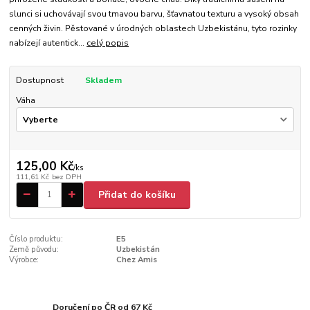
slunci si uchovávají svou tmavou barvu, šťavnatou texturu a vysoký obsah
cenných živin. Pěstované v úrodných oblastech Uzbekistánu, tyto rozinky
nabízejí autentick...
celý popis
Dostupnost
Skladem
Váha
125,00 Kč
/
ks
111,61 Kč
bez DPH
Přidat do košíku
Číslo produktu:
E5
Země původu:
Uzbekistán
Výrobce:
Chez Amis
Doručení po ČR od 67 Kč