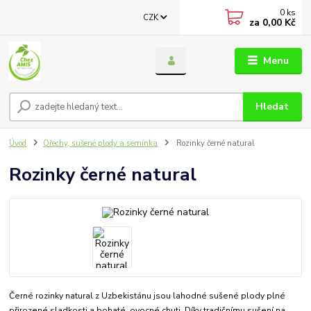
0
ks
CZK
za
0,00 Kč
Menu
Hledat
Úvod
Ořechy, sušené plody a semínka
Rozinky černé natural
Rozinky černé natural
Černé rozinky natural z Uzbekistánu jsou lahodné sušené plody plné
přirozené sladkosti a bohaté, ovocné chuti. Díky tradičnímu sušení na