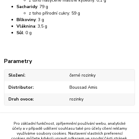
z toho nasycené mastné kyseliny: 0,1 g
Sacharidy
: 79 g
z toho přírodní cukry: 59 g
Bílkoviny
: 3 g
Vláknina
: 3,5 g
Sůl
: 0 g
Parametry
Složení
černé rozinky
Distributor
Boussad Amis
Druh ovoce
rozinky
Pro základní funkčnost, zpříjemnění používání webu, analytické
Zboží zařazeno v kategoriích
účely a v případě udělení souhlasu také pro účely cílení reklamy
využíváme soubory cookies. Nastavení vlastních preferencí
Ořechy, sušené plody a semínka
cookies můžete kdykoli upravit odkazem ve spodní části stránek.